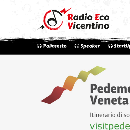
Palinsesto
Speaker
StartU