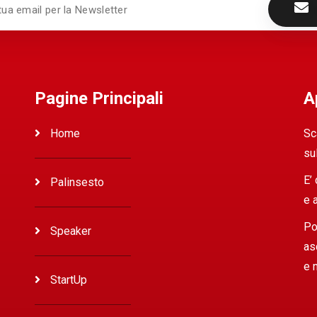
Pagine Principali
A
Home
Sc
su
E’
Palinsesto
e 
Po
Speaker
as
e 
StartUp