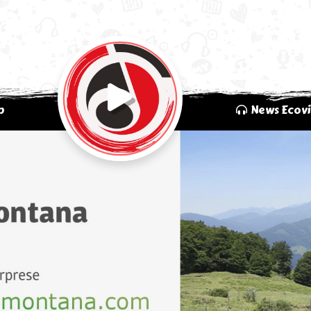
p
News Ecovi