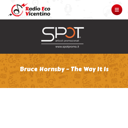
Bruce Hornsby – The Way It Is