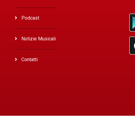
Podcast
Notizie Musicali
Contatti
024
All rights reserved by -
Eco Vicentino
Developed