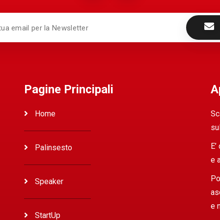
Pagine Principali
A
Home
Sc
su
E’
Palinsesto
e 
Po
Speaker
as
e 
StartUp