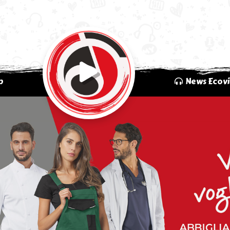
p
News Ecovi