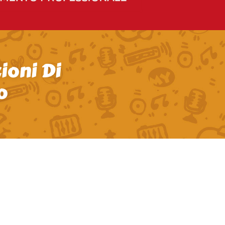
ioni Di
o