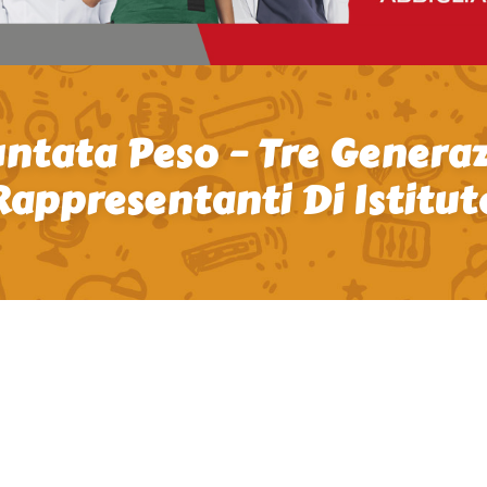
ntata Peso – Tre Generaz
Rappresentanti Di Istitut