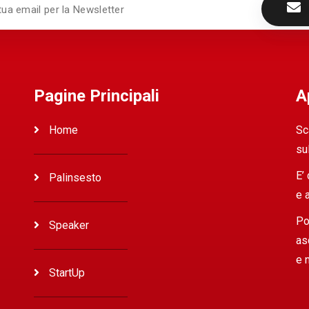
Pagine Principali
A
Home
Sc
su
E’
Palinsesto
e 
Po
Speaker
as
e 
StartUp