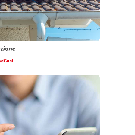
azione
odCast