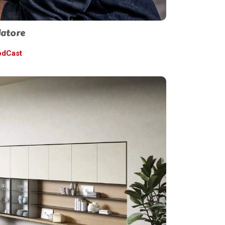
latore
odCast