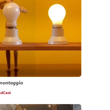
 montaggio
odCast