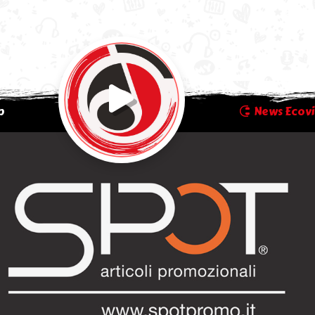
p
News Ecovi