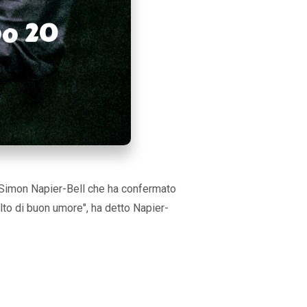
po 20
re Simon Napier-Bell che ha confermato
olto di buon umore", ha detto
Napier-