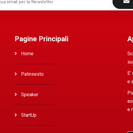
Pagine Principali
A
Home
Sc
su
E’
Palinsesto
e 
Po
Speaker
as
e 
StartUp