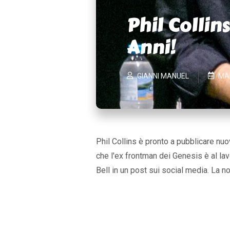
Phil Collin
Anni!
GIANNI MANUEL
MA
Phil Collins è pronto a pubblicare nu
che l'ex frontman dei Genesis è al la
Bell
in un post sui social media. La no