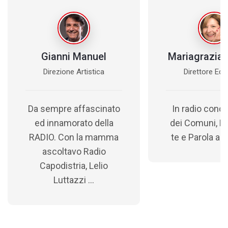
Gianni Manuel
Mariagrazia 
Direzione Artistica
Direttore Edit
Da sempre affascinato
In radio cond
ed innamorato della
dei Comuni, Pa
RADIO. Con la mamma
te e Parola ai D
ascoltavo Radio
Capodistria, Lelio
Luttazzi ...